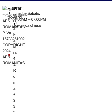
Vieni
Orari
a
Lunedì – Sabato:
trovarci
09:00AM – 07:00PM
APS
Vi
Domenica
chiuso
ROMANITAS
a
P.IVA
Fi
16788261002
a
COPYRIGHT
st
2024
ra
APS
4
ROMANITAS
9,
R
o
m
a
+
3
9