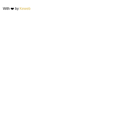
With ❤️ by
Keweb