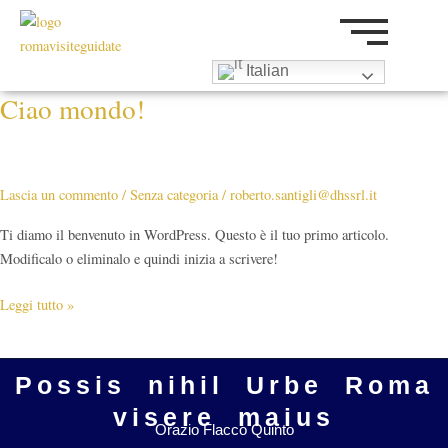
Vai
al
contenuto
Italian
Ciao mondo!
Ciao
mondo!
Lascia un commento
/
Senza categoria
/
roberto.santigli@dhssrl.it
Ti diamo il benvenuto in WordPress. Questo è il tuo primo articolo.
Modificalo o eliminalo e quindi inizia a scrivere!
Leggi tutto »
Possis nihil Urbe Roma
visere maius
Orazio Flacco Quinto