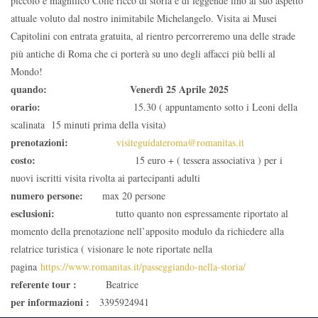
piccolo e magnifico Colle ricco di storia e di leggende fino al suo aspetto
attuale voluto dal nostro inimitabile Michelangelo. Visita ai Musei
Capitolini con entrata gratuita, al rientro percorreremo una delle strade
più antiche di Roma che ci porterà su uno degli affacci più belli al
Mondo!
quando:
Venerdì 25 Aprile 2025
orario:
15.30 ( appuntamento sotto i Leoni della
scalinata 15 minuti prima della visita)
prenotazioni:
visiteguidateroma@romanitas.it
costo:
15 euro + ( tessera associativa ) per i
nuovi iscritti visita rivolta ai partecipanti adulti
numero persone:
max 20 persone
esclusioni:
tutto quanto non espressamente riportato al
momento della prenotazione nell’apposito modulo da richiedere alla
relatrice turistica ( visionare le note riportate nella
pagina
https://www.romanitas.it/passeggiando-nella-storia/
referente tour :
Beatrice
per informazioni :
3395924941