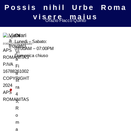
Possis nihil Urbe Roma
visere maius
Orazio Flacco Quinto
Vieni
Orari
a
Lunedì – Sabato:
trovarci
09:00AM – 07:00PM
APS
Vi
Domenica
chiuso
ROMANITAS
a
P.IVA
Fi
16788261002
a
COPYRIGHT
st
2024
ra
APS
4
ROMANITAS
9,
R
o
m
a