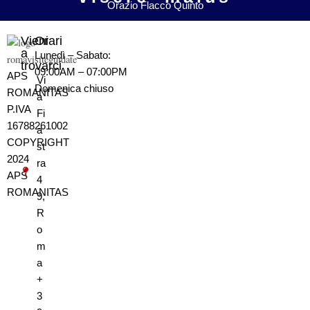
Orazio Flacco Quinto
Vieni
Orari
a
Lunedì – Sabato:
trovarci
09:00AM – 07:00PM
APS
Vi
Domenica
chiuso
ROMANITAS
a
P.IVA
Fi
16788261002
a
COPYRIGHT
st
2024
ra
APS
4
ROMANITAS
9,
R
o
m
a
+
3