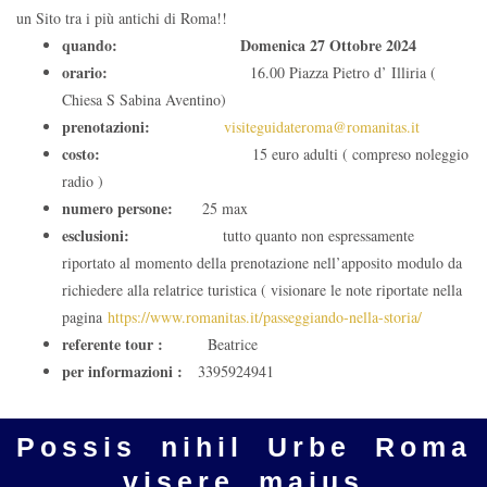
un Sito tra i più antichi di Roma!!
quando: Domenica 27 Ottobre 2024
orario:
16.00 Piazza Pietro d’ Illiria (
Chiesa S Sabina Aventino)
prenotazioni:
visiteguidateroma@romanitas.it
costo:
15 euro adulti ( compreso noleggio
radio )
numero persone:
25 max
esclusioni:
tutto quanto non espressamente
riportato al momento della prenotazione nell’apposito modulo da
richiedere alla relatrice turistica ( visionare le note riportate nella
pagina
https://www.romanitas.it/passeggiando-nella-storia/
referente tour :
Beatrice
per informazioni :
3395924941
Possis nihil Urbe Roma
visere maius