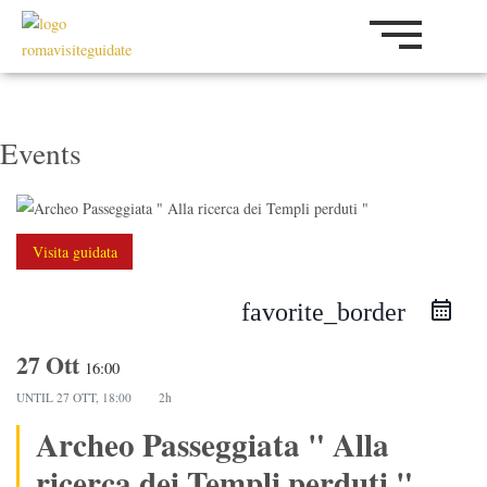
Vai
al
contenuto
Events
Visita guidata
favorite_border
27 Ott
16:00
UNTIL
27 OTT, 18:00
2h
Archeo Passeggiata " Alla
ricerca dei Templi perduti "