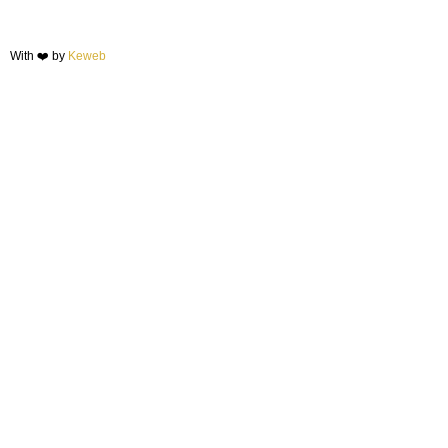
With ❤️ by
Keweb