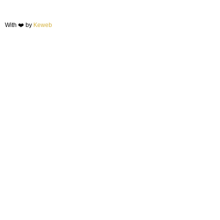
With ❤️ by
Keweb