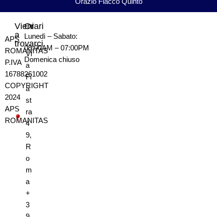
Orazio Flacco Quinto
Vieni
Orari
a
Lunedì – Sabato:
APS
trovarci
09:00AM – 07:00PM
ROMANITAS
Vi
Domenica
chiuso
P.IVA
a
16788261002
Fi
COPYRIGHT
a
2024
st
APS
ra
ROMANITAS
4
9,
R
o
m
a
+
3
9