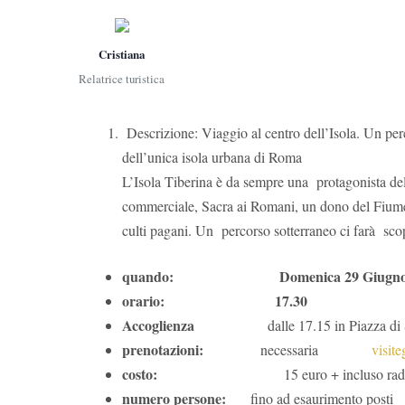
Cristiana
Relatrice turistica
Descrizione: Viaggio al centro dell’Isola. Un perc
dell’unica isola urbana di Roma
L’Isola Tiberina è da sempre una protagonista dell
commerciale, Sacra ai Romani, un dono del Fiume, 
culti pagani. Un percorso sotterraneo ci farà scopr
quando:
Domenica 29 Giugn
orario: 17.30
Accoglienza
dalle 17.15 in Piazza di S. B
prenotazioni:
necessaria
visit
costo:
15 euro + incluso radio ( tessera 
numero persone:
fino ad esaurimento posti