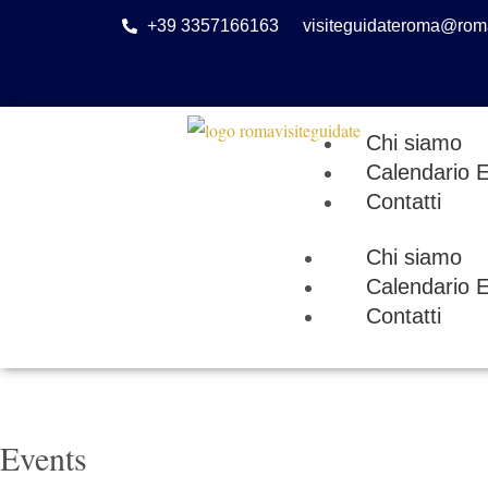
Vai
+39 3357166163
visiteguidateroma@roma
al
contenuto
Chi siamo
Calendario E
Contatti
Chi siamo
Calendario E
Contatti
Events