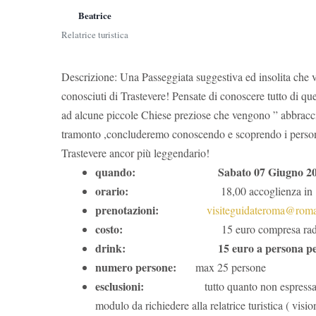
Beatrice
Relatrice turistica
Descrizione: Una Passeggiata suggestiva ed insolita che vi
conosciuti di Trastevere! Pensate di conoscere tutto di q
ad alcune piccole Chiese preziose che vengono ” abbracci
tramonto ,concluderemo conoscendo e scoprendo i personag
Trastevere ancor più leggendario!
quando:
Sabato 07 Giugno 2
orario:
18,00 accoglienza in Piazza di S
prenotazioni:
visiteguidateroma@roman
costo:
15 euro compresa radio + ( tessera
drink: 15 euro a persona per chi de
numero persone:
max 25 persone
esclusioni:
tutto quanto non espressamente r
modulo da richiedere alla relatrice turistica ( visio