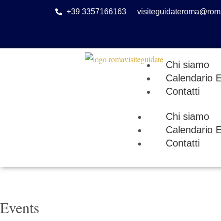
Vai
+39 3357166163
visiteguidateroma@roma
al
contenuto
Chi siamo
Calendario E
Contatti
Chi siamo
Calendario E
Contatti
Events