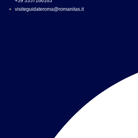
+39 3357166163
visiteguidateroma@romanitas.it