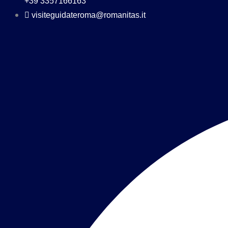
+39 3357166163
visiteguidateroma@romanitas.it