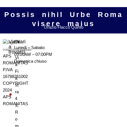
Possis nihil Urbe Roma
visere maius
Orazio Flacco Quinto
Vieni
Orari
a
Lunedì – Sabato:
trovarci
09:00AM – 07:00PM
APS
Vi
Domenica
chiuso
ROMANITAS
a
P.IVA
Fi
16788261002
a
COPYRIGHT
st
2024
ra
APS
4
ROMANITAS
9,
R
o
m