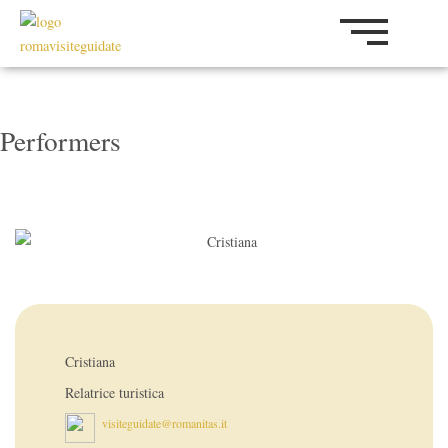
Vai
al
contenuto
Performers
Cristiana
Relatrice turistica
visiteguidate@romanitas.it