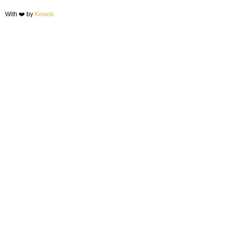
With ❤️ by
Keweb