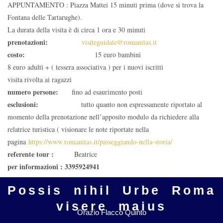
APPUNTAMENTO : Piazza Mattei 15 minuti prima (dove si trova la
Fontana delle Tartarughe).
La durata della visita è di circa 1 ora e 30 minuti
prenotazioni:
visiteguidate@romanitas.it
costo:
15 euro bambini
8 euro adulti + ( tessera associativa ) per i nuovi iscritti
visita rivolta ai ragazzi
numero persone:
fino ad esaurimento posti
esclusioni:
tutto quanto non espressamente riportato al
momento della prenotazione nell’apposito modulo da richiedere alla
relatrice turistica ( visionare le note riportate nella
pagina
https://www.romanitas.it/passeggiando-nella-storia/
referente tour :
Beatrice
per informazioni : 3395924941
Possis nihil Urbe Roma
visere maius
Orazio Flacco Quinto