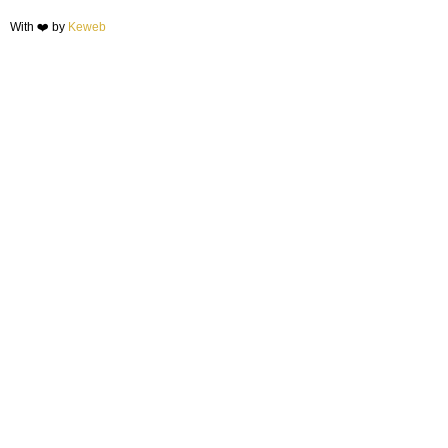
With ❤️ by
Keweb