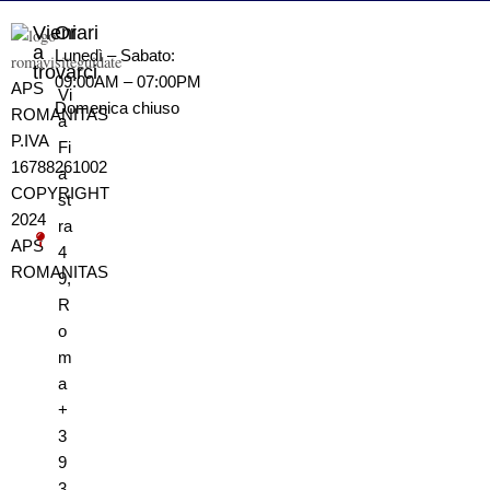
Vieni
Orari
a
Lunedì – Sabato:
trovarci
09:00AM – 07:00PM
APS
Vi
Domenica
chiuso
ROMANITAS
a
P.IVA
Fi
16788261002
a
COPYRIGHT
st
2024
ra
APS
4
ROMANITAS
9,
R
o
m
a
+
3
9
3