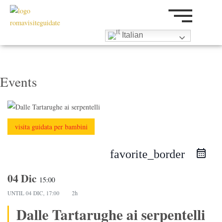
Vai
al
contenuto
Italian
Events
visita guidata per bambini
favorite_border
04 Dic
15:00
UNTIL
04 DIC, 17:00
2h
Dalle Tartarughe ai serpentelli