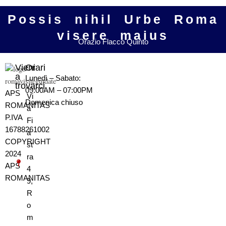
Possis nihil Urbe Roma
visere maius
Orazio Flacco Quinto
Vieni
Orari
a
Lunedì – Sabato:
trovarci
09:00AM – 07:00PM
APS
Vi
Domenica
chiuso
ROMANITAS
a
P.IVA
Fi
16788261002
a
COPYRIGHT
st
2024
ra
APS
4
ROMANITAS
9,
R
o
m