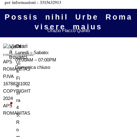
per informazioni : 3315632913
Possis nihil Urbe Roma
visere maius
Orazio Flacco Quinto
Vieni
Orari
a
Lunedì – Sabato:
trovarci
09:00AM – 07:00PM
APS
Vi
Domenica
chiuso
ROMANITAS
a
P.IVA
Fi
16788261002
a
COPYRIGHT
st
2024
ra
APS
4
ROMANITAS
9,
R
o
m